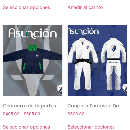
Seleccionar opciones
Añadir al carrito
Chamarra de deportes
Conjunto Tae kwon Do
$
495.00
–
$
605.00
$
600.00
Seleccionar opciones
Seleccionar opciones