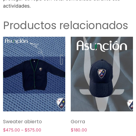
actividades.
Productos relacionados
Sweater abierto
Gorra
$
475.00
–
$
575.00
$
180.00