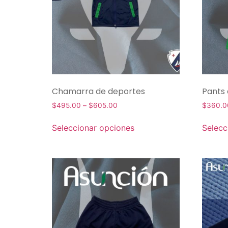
Chamarra de deportes
Pants
$
495.00
–
$
605.00
$
360.0
Seleccionar opciones
Selecc