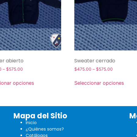
r abierto
Sweater cerrado
0
–
$
575.00
$
475.00
–
$
575.00
ionar opciones
Seleccionar opciones
Mapa del Sitio
M
Inicio
¿Quiénes somos?
Catálogos