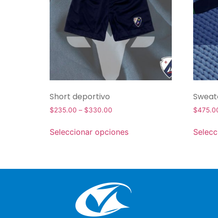
Short deportivo
Sweate
$
235.00
–
$
330.00
$
475.0
Seleccionar opciones
Selecc