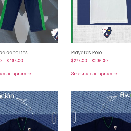
 de deportes
Playeras Polo
0
–
$
495.00
$
275.00
–
$
295.00
ionar opciones
Seleccionar opciones