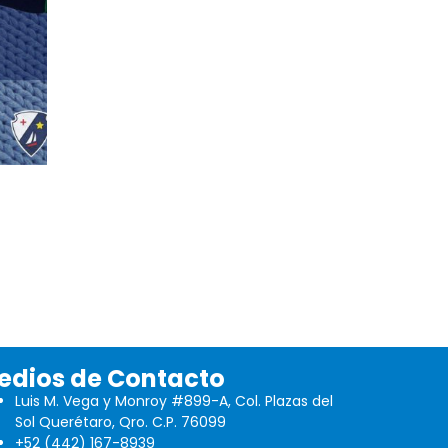
edios de Contacto
Luis M. Vega y Monroy #899-A, Col. Plazas del
Sol Querétaro, Qro. C.P. 76099
+52 (442) 167-8939